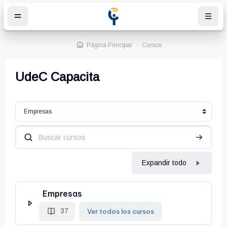
Salta al contenido principal
Página Principal
Cursos
UdeC Capacita
Categorías
Buscar cursos
Buscar cu
Expandir todo
Empresas
Ver todos los cursos
37